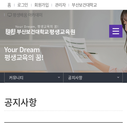
Skip Menu
홈
로그인
회원가입
관리자
부산보건대학교
평생배움 아카데미
airplay
부산보건대학교 평생교육
Your Dream
평생교육의 꿈!
커뮤니티
공지사항
공지사항