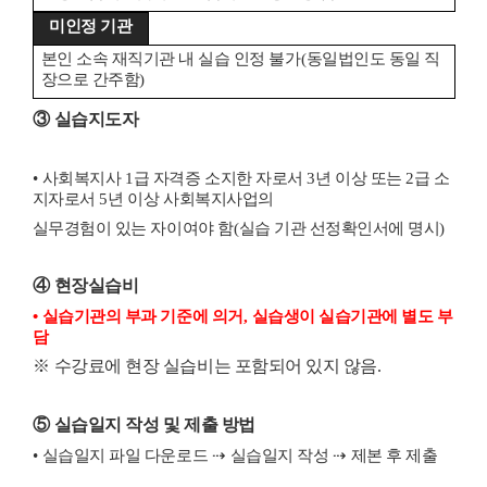
미인정 기관
본인 소속 재직기관 내 실습 인정 불가
(
동일법인도 동일 직
장으로 간주함
)
③
실습지도자
•
사회복지사
1
급 자격증 소지한 자로서
3
년 이상 또는
2
급 소
지자로서
5
년 이상 사회복지사업의
실무경험이 있는 자이여야 함
(
실습 기관 선정확인서에 명시
)
④
현장실습비
•
실습기관의 부과 기준에 의거
,
실습생이 실습기관에 별도 부
담
※
수강료에 현장 실습비는 포함되어 있지 않음
.
⑤
실습일지 작성 및 제출 방법
•
실습일지 파일 다운로드
⇢
실습일지 작성
⇢
제본 후 제출