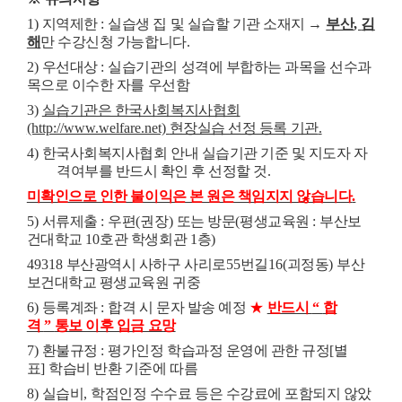
1)
지역제한
:
실습생 집 및 실습할 기관 소재지
→
부산
,
김
해
만 수강신청 가능합니다
.
2)
우선대상
:
실습기관의 성격에 부합하는 과목을 선수과
목으로 이수한 자를 우선함
3)
실습기관은 한국사회복지사협회
(http://www.welfare.net)
현장실습 선정 등록 기관
.
4)
한국사회복지사협회 안내 실습기관 기준 및 지도자 자
격여부를 반드시 확인 후 선정할 것
.
미확인으로 인한 불이익은 본 원은 책임지지 않습니다
.
5)
서류제출
:
우편
(
권장
)
또는 방문
(
평생교육원
:
부산보
건대학교
10
호관 학생회관
1
층
)
49318
부산광역시 사하구 사리로
55
번길
16(
괴정동
)
부산
보건대학교 평생교육원 귀중
6)
등록계좌
:
합격 시 문자 발송 예정
★
반드시
“
합
격
”
통보 이후 입금 요망
7)
환불규정
:
평가인정 학습과정 운영에 관한 규정
[
별
표
]
학습비 반환 기준에 따름
8)
실습비
,
학점인정 수수료 등은 수강료에 포함되지 않았