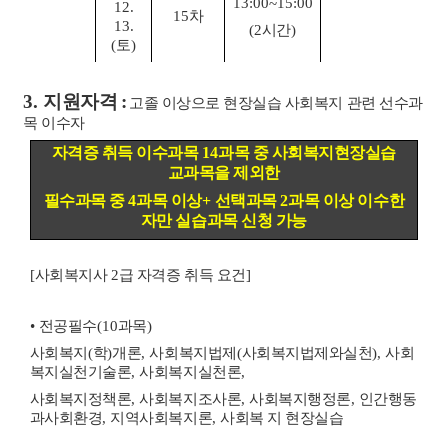
13:00~15:00
12.
15
차
13.
(2
시간
)
(
토
)
3.
지원자격
:
고졸 이상으로 현장실습 사회복지 관련 선수과
목 이수자
자격증 취득 이수과목
14
과목 중 사회복지현장실습
교과목을 제외한
필수과목 중
4
과목 이상
+
선택과목
2
과목 이상 이수한
자만 실습과목 신청 가능
[
사회복지사
2
급 자격증 취득 요건
]
•
전공필수
(10
과목
)
사회복지
(
학
)
개론
,
사회복지법제
(
사회복지법제와
실천
),
사회
복지실천기술론
,
사회복지실천론
,
사회복지정책론
,
사회복지조사론
,
사회복지행정론
,
인간행동
과사회환경
,
지역사회복지론
,
사회복 지 현장실습