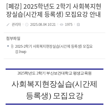
[폐강] 2025학년도 2학기 사회복지현
장실습(시간제 등록생) 모집요강 안내
관리자
2025.08.04 10:21
1975
create
access_time
visibility
assignment
첨부파일
2025-2학기 사회복지현장실습(시간제 등록생) 모집요
강.hwp
2025
학년도
2
학기 부산보건대학교 평생교육원
사회복지현장실습
(
시간제
등록생
)
모집요강