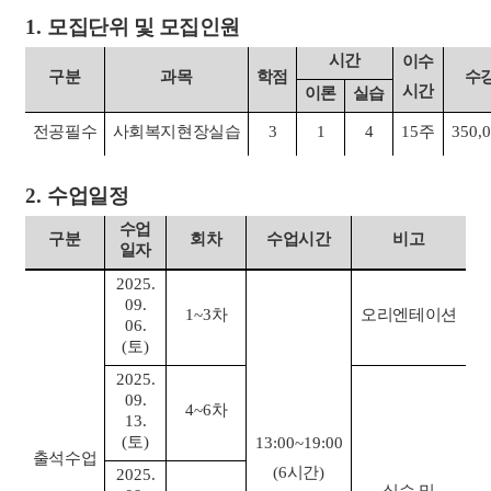
1.
모집단위 및 모집인원
시간
이수
구분
과목
학점
수
시간
이론
실습
전공필수
사회복지현장실습
3
1
4
15
주
350,
2.
수업일정
수업
구분
회차
수업시간
비고
일자
2025.
09.
1~3
차
오리엔테이션
06.
(
토
)
2025.
09.
4~6
차
13.
(
토
)
13:00~19:00
출석수업
(6
시간
)
2025.