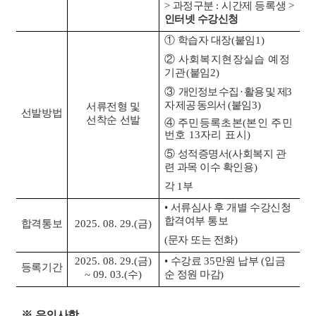
>
과정구분
:
시간제 등록생
>
인터넷 수강신청
①
학습자 대장
(
붙임
1)
②
사회복지현장실습 예정
기관
(
붙임
2)
③
개인정보 수집
·
활용 및 제
3
자 제공 동의서
(
붙임
3)
서류전형 및
선발방법
선착순 선발
④
주민등록초본
(
본인 주민
번호
13
자리 표시
)
⑤
성적증명서
(
사회복지 관
련 과목 이수 확인용
)
각
1
부
•
서류심사 후 개별 수강신청
합격여부 통보
합격통보
2025. 08. 29.(
금
)
(
문자 또는 전화
)
2025. 08. 29.(
금
)
•
수강료
35
만원 납부
(
입금
등록기간
~ 09. 03.(
수
)
순 정원 마감
)
※
유의사항