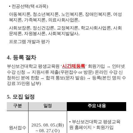
•
전공선택
(
택
4
과목
)
아동복지론
,
청소년복지론
,
노인복지론
,
장애인복지론
,
여성
복지론
,
가족복지론
,
의료사회사업론
,
사회보장론
,
정신건강론
,
교정복지론
,
학교사회사업론
,
사회
문제론
,
자원봉사론
,
사회복지발달사
,
프로그램 개발과 평가
4.
등록 절차
시간제등록
부산보건대학교 평생교육원
‘
’
회원가입
→
인터넷
수강 신청
→
지원서류 제출
(
우편접수
or
방문
)
온라인 수강 신
청하신 분에 한함
→
합격 통보
(
문자 발송
)
→
등록
(
본인 명의 수
강료
35
만원 납부
)
5
.
모집 일정
구분
일정
주요 내용
•
부산보건
대학교 평생교육
2025. 08. 05.(
화
)
원 홈페이지
>
회원가입
원서접수
~ 08. 27.(
수
)