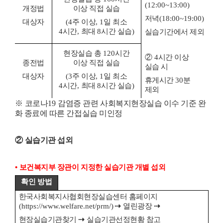
(12:00~13:00)
개정법
이상 직접 실습
저녁
(18:00~19:00)
대상자
(4
주 이상
, 1
일 최소
4
시간
,
최대
8
시간 실습
)
실습기간에서 제외
현장실습 총
120
시간
②
4
시간 이상
종전법
이상 직접 실습
실습 시
대상자
(3
주 이상
, 1
일 최소
휴게시간
30
분
4
시간
,
최대
8
시간 실습
)
제외
※
코로나
19
감염증 관련 사회복지현장실습 이수 기준 완
화 종료에 따른 간접실습 미인정
②
실습기관 섭외
•
보건복지부 장관이 지정한 실습기관 개별 섭외
확인 방법
한국사회복지사협회
현장실습센터 홈페이지
(https://www.welfare.net/prm/)
⇢
열린광장
⇢
현장실습기관찾기
⇢
실습기관선정현황 참고