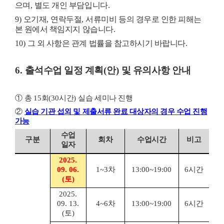
으며
,
별도 개인 부담입니다
.
9)
오기재
,
연락두절
,
서류미비 등의 경우로 인한 피해는
본 원에서 책임지지 않습니다
.
10)
그 외 사항은 관계 법률을 참고하시기 바랍니다
.
6.
출석수업 일정 계획
(
안
)
및 유의사항 안내
①
총
15
회
(30
시간
)
실습 세미나 진행
②
실습 기관 섭외 및 제출서류 완료 대상자의 경우 수업 진행
가능
수업
구분
회차
수업시간
비고
일자
2025.
09. 06.
1~3
차
13:00~19:00
6
시간
(
토
)
2025.
09. 13.
4~6
차
13:00~19:00
6
시간
(
토
)