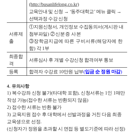
(http://busanlifelong.co.kr)
교육안내 및 신청
→
‘
동주대학교
’
메뉴 클릭
→
선택과정 수강 신청
①
지원신청서
,
개인정보 수집동의서
(
게시판 내
서류제
첨부파일
)
②
신분증 사본
출
③
장학금지급에 따른 구비서류
(
해당자에 한
함
)
각
1
부
최종합
서류심사 후 개별 수강신청 합격여부 통보
격
등록
합격자 수강료
10
만원 납부
(
입금 순 정원 마감
)
4.
유의사항
1)
복수강좌 신청 불가
(
타대학 포함
),
신청서류는
1
인
1
매만
작성 가능
(
접수한 서류는 반환되지 않음
)
2)
접수한 서류는 반환 불가
3)
교육지원 접수 후 대학에서 선발과정을 거친 다음 최종
교육생으로 선정
.
(
신청자가 정원을 초과할 시 면접 등 별도기준에 따라 선정
)