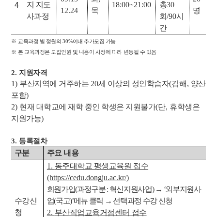
4
지 지도
18:00~21:00
총
30
12.24
목
명
사과정
회
/90
시
간
※
교육과정 별 정원의
30%
이내 추가모집 가능
※
본 교육과정은 모집인원 및 내용이 사정에 따라 변동될 수 있음
2.
지원자격
1)
부산지역에 거주하는
20
세 이상의 성인학습자
(
김해
,
양산
포함
)
2)
현재 대학교에 재학 중인 학생은 지원불가
(
단
,
휴학생은
지원가능
)
3.
등록절차
구분
주요 내용
1.
동주대학교 평생교육원 접수
(https://cedu.dongju.ac.kr/)
회원가입
(
과정구분
:
혁신지원사업
)
→
‘
외부지원사
수강신
업
(
국고
)’
메뉴 클릭
→
선택과정 수강 신청
청
2.
부산직업교육거점센터 접수