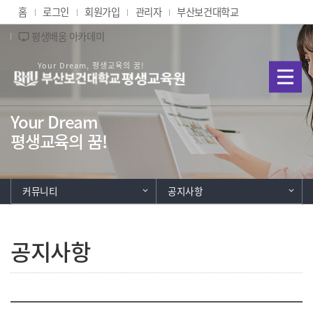
Skip Menu
홈
로그인
회원가입
관리자
부산보건대학교
평생배움 아카데미
airplay
부산보건대학교 평생교육
Your Dream
평생교육의 꿈!
커뮤니티
공지사항
공지사항