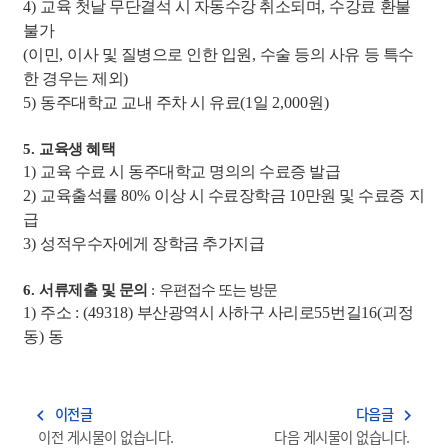
4)
교육 첫날 무단결석 시 자동수강 취소되며
,
수강료 환불
불가
(
이민
,
이사 및 질병으로 인한 입원
,
수술 등의 사유 등 특수
한 경우는 제외
)
5)
동주대학교 교내 주차 시 유료
(1
일
2,000
원
)
5.
교육생 혜택
1)
교육 수료 시 동주대학교 명의의 수료증 발급
2)
교육출석률
80%
이상 시 수료장학금
10
만원 및 수료증 지
급
3)
성적우수자에게 장학금 추가지급
6.
서류제출 및 문의
:
우편접수 또는 방문
1)
주소
: (49318)
부산광역시 사하구 사리로
55
번길
16(
괴정
동
)
동
이전글
다음글
navigate_before
navigate_next
이전 게시물이 없습니다.
다음 게시물이 없습니다.