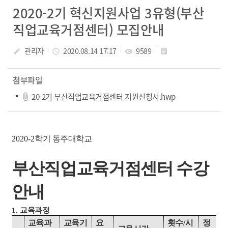
2020-2기 혁신지원사업 3유형(부산
직업교육거점센터) 모집안내
관리자
2020.08.14 17:17
9589
create
access_time
visibility
assignment
첨부파일
20-2기 부산직업교육거점센터 지원신청서.hwp
2020-2
학기 동주대학교
부산직업교육거점센터 수강
안내
1.
교육과정
교육과
교육기
요
횟수
/
시
정