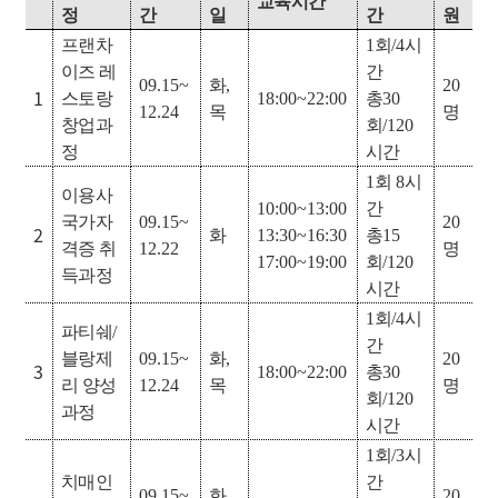
교육시간
정
간
일
간
원
프랜차
1
회
/4
시
이즈 레
간
09.15~
화
,
20
1
스토랑
18:00~22:00
총
30
12.24
목
명
창업과
회
/120
정
시간
1
회
8
시
이용사
10:00~13:00
간
국가자
09.15~
20
2
화
13:30~16:30
총
15
격증 취
12.22
명
17:00~19:00
회
/120
득과정
시간
1
회
/4
시
파티쉐
/
간
블랑제
09.15~
화
,
20
3
18:00~22:00
총
30
리 양성
12.24
목
명
회
/120
과정
시간
1
회
/3
시
치매인
간
09.15~
화
,
20