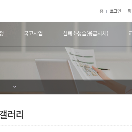
교육원
홈
로그인
회
정
국고사업
심폐소생술(응급처치)
갤러리