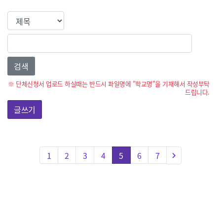
SEARCH
검색어
※ 단체신청서 업로드 하실때는 반드시 파일명에
"학교명"을 기재해서 작성부탁
드립니다.
글쓰기
다음
1
2
3
4
5
6
7
keyboard_arrow_right