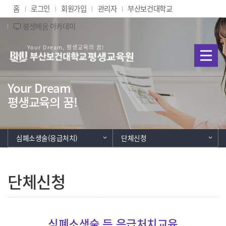
Skip Menu
홈
로그인
회원가입
관리자
부산보건대학교
평생배움 아카데미
airplay
부산보건대학교 평생교육
Your Dream
평생교육의 꿈!
심폐소생술(응급처치)
단체신청
단체신청
심폐소생술 등 응급처치교육